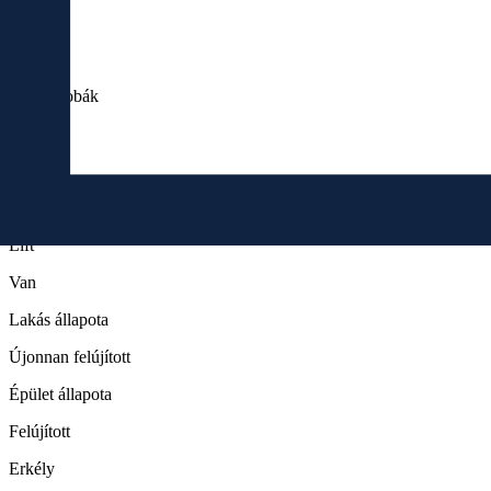
Szobák
3
Fürdőszobák
2
Emelet
2
Lift
Van
Lakás állapota
Újonnan felújított
Épület állapota
Felújított
Erkély