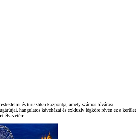
eskedelmi és turisztikai központja, amely számos fővárosi
árútjai, hangulatos kávéházai és exkluzív légköre révén ez a kerület
et élvezetére