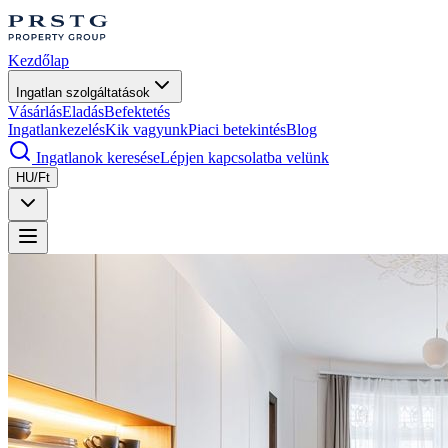
Kezdőlap
Ingatlan szolgáltatások
Vásárlás
Eladás
Befektetés
Ingatlankezelés
Kik vagyunk
Piaci betekintés
Blog
Ingatlanok keresése
Lépjen kapcsolatba velünk
HU/Ft