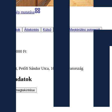
Összes kép mutatása
18
Alapadatok
Áttekintés
Külső
Térkép
Megtérülési potenciál
Eladó
Eladva
210 000 000 Ft
Helyszín
Budapest, Petőfi Sándor Utca, 1052, Magyarország
Alapadatok
Galéria megtekintése
Méret
2
72
m