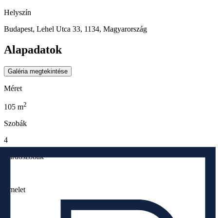
Helyszín
Budapest, Lehel Utca 33, 1134, Magyarország
Alapadatok
Galéria megtekintése
Méret
2
105
m
Szobák
4
Fürdőszobák
4
Emelet
1