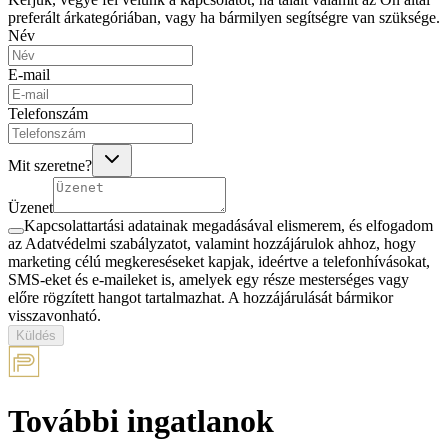
preferált árkategóriában, vagy ha bármilyen segítségre van szüksége.
Név
E-mail
Telefonszám
Mit szeretne?
Üzenet
Kapcsolattartási adatainak megadásával elismerem, és elfogadom
az Adatvédelmi szabályzatot, valamint hozzájárulok ahhoz, hogy
marketing célú megkereséseket kapjak, ideértve a telefonhívásokat,
SMS-eket és e-maileket is, amelyek egy része mesterséges vagy
előre rögzített hangot tartalmazhat. A hozzájárulását bármikor
visszavonható.
Küldés
További ingatlanok