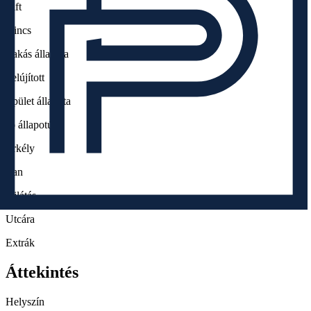
Lift
Nincs
Lakás állapota
Felújított
Épület állapota
Jó állapotú
Erkély
Van
Kilátás
Utcára
Extrák
Áttekintés
Helyszín