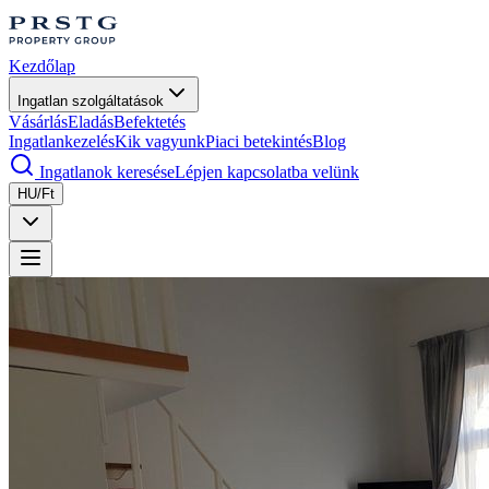
Kezdőlap
Ingatlan szolgáltatások
Vásárlás
Eladás
Befektetés
Ingatlankezelés
Kik vagyunk
Piaci betekintés
Blog
Ingatlanok keresése
Lépjen kapcsolatba velünk
HU/Ft