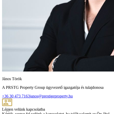
János Török
A PRSTG Property Group ügyvezető igazgatója és tulajdonosa
+36 30 473 7163
janos@prestigeproperty.hu
Lépjen velünk kapcsolatba
Kérjük, vegye fel velünk a kapcsolatot, ha talált valamit az Ön által