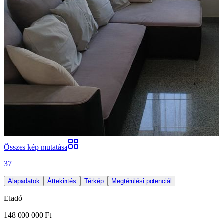
Összes kép mutatása
37
Alapadatok
Áttekintés
Térkép
Megtérülési potenciál
Eladó
148 000 000 Ft