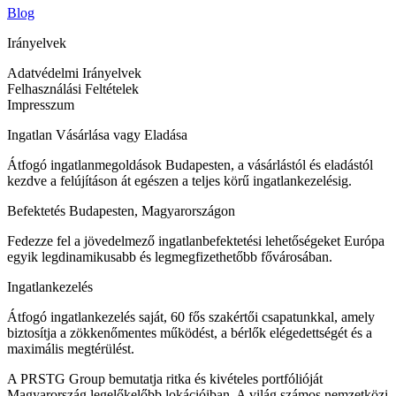
Blog
Irányelvek
Adatvédelmi Irányelvek
Felhasználási Feltételek
Impresszum
Ingatlan Vásárlása vagy Eladása
Átfogó ingatlanmegoldások Budapesten, a vásárlástól és eladástól
kezdve a felújításon át egészen a teljes körű ingatlankezelésig.
Befektetés Budapesten, Magyarországon
Fedezze fel a jövedelmező ingatlanbefektetési lehetőségeket Európa
egyik legdinamikusabb és legmegfizethetőbb fővárosában.
Ingatlankezelés
Átfogó ingatlankezelés saját, 60 fős szakértői csapatunkkal, amely
biztosítja a zökkenőmentes működést, a bérlők elégedettségét és a
maximális megtérülést.
A PRSTG Group bemutatja ritka és kivételes portfólióját
Magyarország legelőkelőbb lokációiban. A világ számos nemzetközi