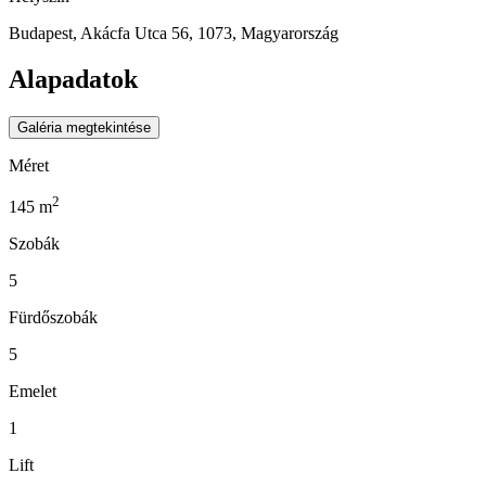
Budapest, Akácfa Utca 56, 1073, Magyarország
Alapadatok
Galéria megtekintése
Méret
2
145
m
Szobák
5
Fürdőszobák
5
Emelet
1
Lift