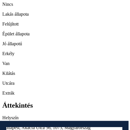
Nincs
Lakás állapota
Felújított
Épület állapota
Jó állapotú
Erkély
Van
Kilátás
Utcára
Extrák
Áttekintés
Helyszín
Budapest, Akácfa Utca 56, 1073, Magyarország