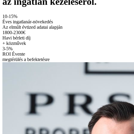
az ingatlan kezeléséről.
10-15%
Éves ingatlanár-növekedés
Az elmúlt évtized adatai alapján
1800-2300€
Havi bérleti díj
+ közművek
3-5%
ROI Évente
megtérülés a befektetésre