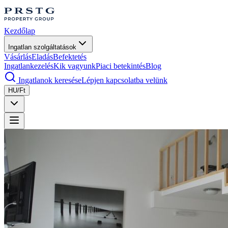
Kezdőlap
Ingatlan szolgáltatások
Vásárlás
Eladás
Befektetés
Ingatlankezelés
Kik vagyunk
Piaci betekintés
Blog
Ingatlanok keresése
Lépjen kapcsolatba velünk
HU/Ft