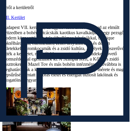
Erről a kerületről
VII. Kerület
Budapest VII. kerülete, az úgynevezett Zsidó Negyed az elmúlt
évtizedben a bohém utcácskák kaotikus kavalkádjából egy pezsgő,
modern központtá vált, tele újhullámos kávézókkal, boutique
koktélbárokkal, éttermekkel, zenei helyszínekkel és design
üzletekkel. A romkocsmák és a zsidó kultúra, amelyek népszerűvé
tették a kerületet, most újabb, nyugat-európai trendeket követő
szomszédokkal egészülnek ki. A Szimpla Kert, a Kőleves zsidó
gasztrokert, a Mazel Tov és más bohém intézmények továbbra is
meghatározzák a kerület hangulatát. A kerület nagy mérete és magas
népsűrűsége miatt 24 órás életet és energiát biztosít lakóinak és
látogatóinak egyaránt.