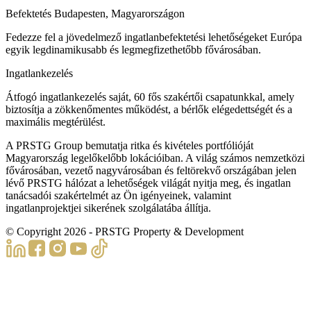
Befektetés Budapesten, Magyarországon
Fedezze fel a jövedelmező ingatlanbefektetési lehetőségeket Európa
egyik legdinamikusabb és legmegfizethetőbb fővárosában.
Ingatlankezelés
Átfogó ingatlankezelés saját, 60 fős szakértői csapatunkkal, amely
biztosítja a zökkenőmentes működést, a bérlők elégedettségét és a
maximális megtérülést.
A PRSTG Group bemutatja ritka és kivételes portfólióját
Magyarország legelőkelőbb lokációiban. A világ számos nemzetközi
fővárosában, vezető nagyvárosában és feltörekvő országában jelen
lévő PRSTG hálózat a lehetőségek világát nyitja meg, és ingatlan
tanácsadói szakértelmét az Ön igényeinek, valamint
ingatlanprojektjei sikerének szolgálatába állítja.
© Copyright
2026
- PRSTG Property & Development