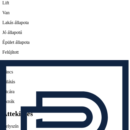
Lift
Van
Lakás állapota
Jó állapotú
Épület állapota
Felújított
Erkély
Nincs
Kilátás
Utcára
Extrák
Áttekintés
Helyszín