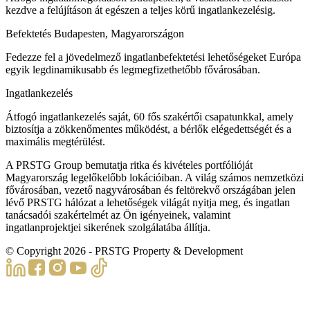
kezdve a felújításon át egészen a teljes körű ingatlankezelésig.
Befektetés Budapesten, Magyarországon
Fedezze fel a jövedelmező ingatlanbefektetési lehetőségeket Európa
egyik legdinamikusabb és legmegfizethetőbb fővárosában.
Ingatlankezelés
Átfogó ingatlankezelés saját, 60 fős szakértői csapatunkkal, amely
biztosítja a zökkenőmentes működést, a bérlők elégedettségét és a
maximális megtérülést.
A PRSTG Group bemutatja ritka és kivételes portfólióját
Magyarország legelőkelőbb lokációiban. A világ számos nemzetközi
fővárosában, vezető nagyvárosában és feltörekvő országában jelen
lévő PRSTG hálózat a lehetőségek világát nyitja meg, és ingatlan
tanácsadói szakértelmét az Ön igényeinek, valamint
ingatlanprojektjei sikerének szolgálatába állítja.
© Copyright
2026
- PRSTG Property & Development