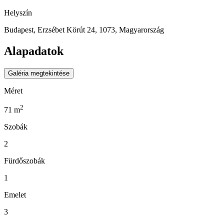
Helyszín
Budapest, Erzsébet Körút 24, 1073, Magyarország
Alapadatok
Galéria megtekintése
Méret
2
71
m
Szobák
2
Fürdőszobák
1
Emelet
3