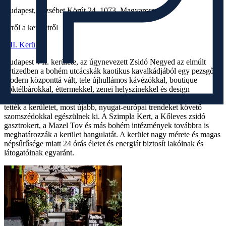
Budapest, Erzsébet Körút 24, 1073, Magyarország
Erről a kerületről
VII. Kerület
Budapest VII. kerülete, az úgynevezett Zsidó Negyed az elmúlt
évtizedben a bohém utcácskák kaotikus kavalkádjából egy pezsgő,
modern központtá vált, tele újhullámos kávézókkal, boutique
koktélbárokkal, éttermekkel, zenei helyszínekkel és design
üzletekkel. A romkocsmák és a zsidó kultúra, amelyek népszerűvé
tették a kerületet, most újabb, nyugat-európai trendeket követő
szomszédokkal egészülnek ki. A Szimpla Kert, a Kőleves zsidó
gasztrokert, a Mazel Tov és más bohém intézmények továbbra is
meghatározzák a kerület hangulatát. A kerület nagy mérete és magas
népsűrűsége miatt 24 órás életet és energiát biztosít lakóinak és
látogatóinak egyaránt.