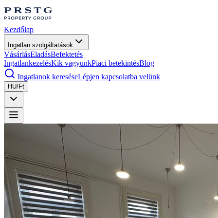
Kezdőlap
Ingatlan szolgáltatások
Vásárlás
Eladás
Befektetés
Ingatlankezelés
Kik vagyunk
Piaci betekintés
Blog
Ingatlanok keresése
Lépjen kapcsolatba velünk
HU/Ft