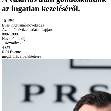
az ingatlan kezeléséről.
10-15%
Éves ingatlanár-növekedés
Az elmúlt évtized adatai alapján
800-1200€
Havi bérleti díj
+ közművek
4-6%
ROI Évente
megtérülés a befektetésre