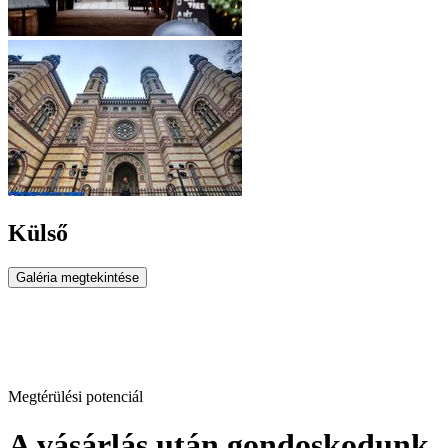
Külső
Galéria megtekintése
Megtérülési potenciál
A vásárlás után gondoskodunk