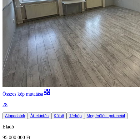
Összes kép mutatása
28
Alapadatok
Áttekintés
Külső
Térkép
Megtérülési potenciál
Eladó
95 000 000 Ft