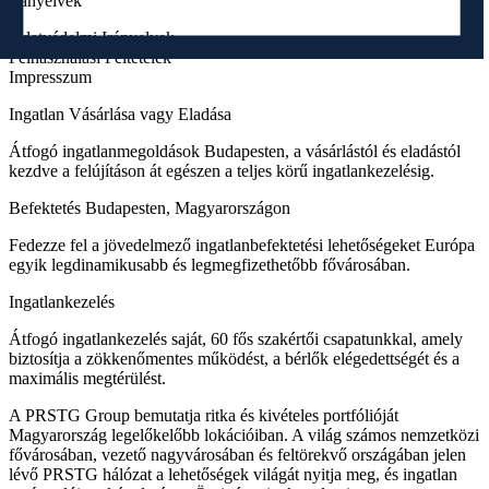
Irányelvek
Adatvédelmi Irányelvek
Felhasználási Feltételek
Impresszum
Ingatlan Vásárlása vagy Eladása
Átfogó ingatlanmegoldások Budapesten, a vásárlástól és eladástól
kezdve a felújításon át egészen a teljes körű ingatlankezelésig.
Befektetés Budapesten, Magyarországon
Fedezze fel a jövedelmező ingatlanbefektetési lehetőségeket Európa
egyik legdinamikusabb és legmegfizethetőbb fővárosában.
Ingatlankezelés
Átfogó ingatlankezelés saját, 60 fős szakértői csapatunkkal, amely
biztosítja a zökkenőmentes működést, a bérlők elégedettségét és a
maximális megtérülést.
A PRSTG Group bemutatja ritka és kivételes portfólióját
Magyarország legelőkelőbb lokációiban. A világ számos nemzetközi
fővárosában, vezető nagyvárosában és feltörekvő országában jelen
lévő PRSTG hálózat a lehetőségek világát nyitja meg, és ingatlan