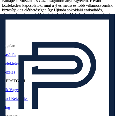
Budapesti Műszaki és Gazdaságtudományi Egyetem. Kiváló
közlekedési kapcsolatok, mint a 4-es metró és főbb villamosvonalak
biztosítják az elérhetőséget, így Újbuda sokoldalú szabadidős,
oktatási és szórakozási lehetőségeket kínál lakóinak és látogatóinak.
Ingatlan
Vásárlás
Befektetés
Kezelés
A PRSTG-ről
Kik Vagyunk
Piaci Betekintés
Blog