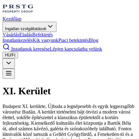
Kezdőlap
Ingatlan szolgáltatások
Vásárlás
Eladás
Befektetés
Ingatlankezelés
Kik vagyunk
Piaci betekintés
Blog
Ingatlanok keresése
Lépjen kapcsolatba velünk
HU/Ft
XI. Kerület
Budapest XI. kerülete, Újbuda a legnépesebb és egyik legpezsgőbb
városrész Budán. A kerület történelmi bájt ötvözi a modern városi
élettel, sokféle építészettel a klasszikus épületektől a kortárs
fejlesztésekig. Kiemelkedő kulturális élet központja a Bartók Béla
út, ahol számos kávézó, galéria és szórakozóhely található. Fontos
látnivalók közé tartozik a Gellért Gyógyfürdő, a Feneketlen-tó és a