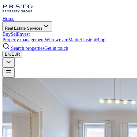
Home
Real Estate Services
Buy
Sell
Invest
Property management
Who we are
Market insight
Blog
Search properties
Get in touch
EN/EUR