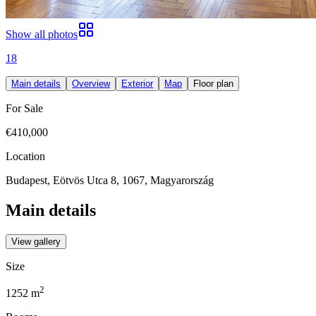
Show all photos
18
Main details
Overview
Exterior
Map
Floor plan
For Sale
€410,000
Location
Budapest, Eötvös Utca 8, 1067, Magyarország
Main details
View gallery
Size
2
1252
m