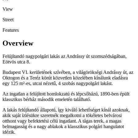
View
Street
Features
Overview
Felújítandó nagypolgári lakás az Andrássy út szomszédságában,
Eötvös utca 8.
Budapest VI. kerületének szívében, a világörökségi Andrássy út, az
Oktogon és a Teréz körút közvetlen közelében kínálunk eladásra
egy 125 m²-es, utcai nézetű, 4 szobás nagypolgári lakást.
Az ingatlan a felújított homlokzatú és lépcsőházú, 1890-ben épült
klasszikus bérház második emeletén található.
A lakás felújítandó állapotú, így kiváló lehetőséget kínál azoknak,
akik saját ízlésükre szeretnék megalkotni a tökéletes belvárosi
otthont vagy befektetési célú ingatlant. A tágas terek, a magas
belmagasság és a nagy ablakok a klasszikus polgári hangulatot
idézik.