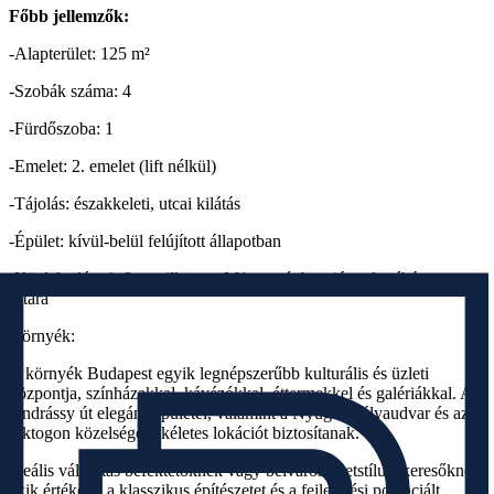
Főbb jellemzők:
-Alapterület: 125 m²
-Szobák száma: 4
-Fürdőszoba: 1
-Emelet: 2. emelet (lift nélkül)
-Tájolás: északkeleti, utcai kilátás
-Épület: kívül-belül felújított állapotban
-Közlekedés: 4–6-os villamos, M1 metró, buszjáratok néhány perc
sétára
Környék:
A környék Budapest egyik legnépszerűbb kulturális és üzleti
központja, színházakkal, kávézókkal, éttermekkel és galériákkal. Az
Andrássy út elegáns épületei, valamint a Nyugati pályaudvar és az
Oktogon közelsége tökéletes lokációt biztosítanak.
Ideális választás befektetőknek vagy belvárosi életstílust keresőknek,
akik értékelik a klasszikus építészetet és a fejlesztési potenciált.